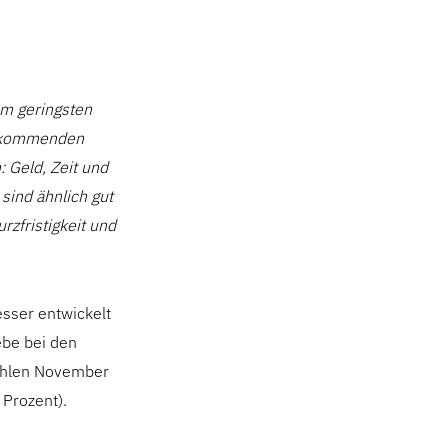
em geringsten
ie kommenden
 Geld, Zeit und
sind ähnlich gut
zfristigkeit und
esser entwickelt
ebe bei den
ahlen November
 Prozent).