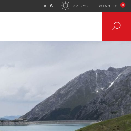
A
0
A
22.2°C
WISHLIST