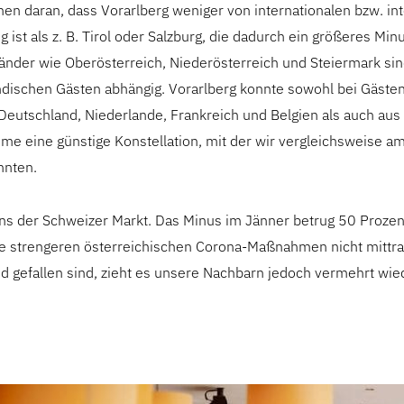
nen daran, dass Vorarlberg weniger von internationalen bzw. in
 ist als z. B. Tirol oder Salzburg, die dadurch ein größeres Min
nder wie Oberösterreich, Niederösterreich und Steiermark s
ändischen Gästen abhängig. Vorarlberg konnte sowohl bei Gäste
utschland, Niederlande, Frankreich und Belgien als auch aus 
me eine günstige Konstellation, mit der wir vergleichsweise a
nnten.
uns der Schweizer Markt. Das Minus im Jänner betrug 50 Prozen
ie strengeren österreichischen Corona-Maßnahmen nicht mitt
d gefallen sind, zieht es unsere Nachbarn jedoch vermehrt wie