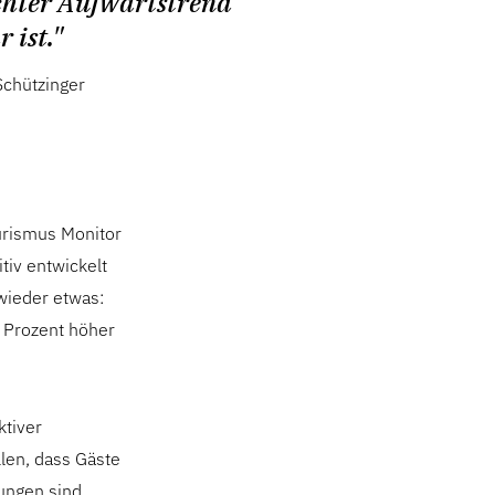
ichter Aufwärtstrend
 ist."
Schützinger
urismus Monitor
tiv entwickelt
wieder etwas:
 Prozent höher
ktiver
len, dass Gäste
rungen sind