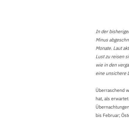
In der bisherig
Minus abgeschni
Monate. Laut ak
Lust zu reisen s
wie in den verg
eine unsichere 
Überraschend wa
hat, als erwart
Übernachtungen
bis Februar; Ös