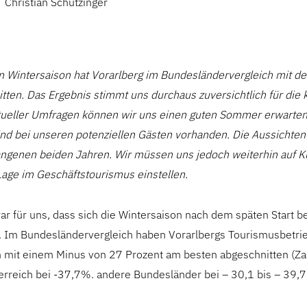
Christian Schützinger
en Wintersaison hat Vorarlberg im Bundesländervergleich mit d
tten. Das Ergebnis stimmt uns durchaus zuversichtlich für d
tueller Umfragen können wir uns einen guten Sommer erwarten:
ind bei unseren potenziellen Gästen vorhanden. Die Aussichten 
angenen beiden Jahren. Wir müssen uns jedoch weiterhin auf Kur
Lage im Geschäftstourismus einstellen.
r für uns, dass sich die Wintersaison nach dem späten Start b
et. Im Bundesländervergleich haben Vorarlbergs Tourismusbetri
 mit einem Minus von 27 Prozent am besten abgeschnitten (Z
terreich bei -37,7%. andere Bundesländer bei – 30,1 bis – 39,7