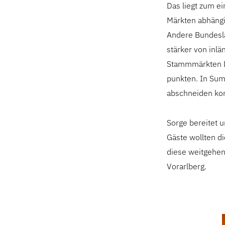
Das liegt zum ei
Märkten abhängig
Andere Bundeslä
stärker von inl
Stammmärkten De
punkten. In Sum
abschneiden ko
Sorge bereitet 
Gäste wollten d
diese weitgehen
Vorarlberg.