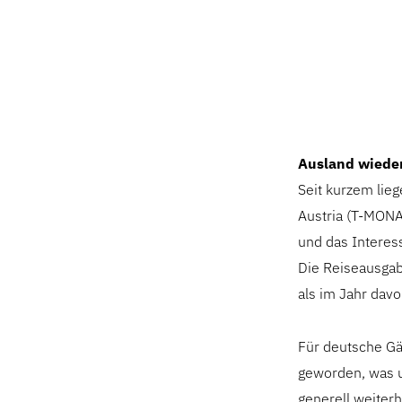
Ausland wieder
Seit kurzem lie
Austria (T-MONA)
und das Interes
Die Reiseausgab
als im Jahr davo
Für deutsche Gä
geworden, was u
generell weiterh