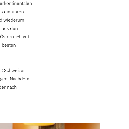
terkontinentalen
us einfuhren.
ind wiederum
n aus den
Österreich gut
m besten
t: Schweizer
ragen. Nachdem
der nach