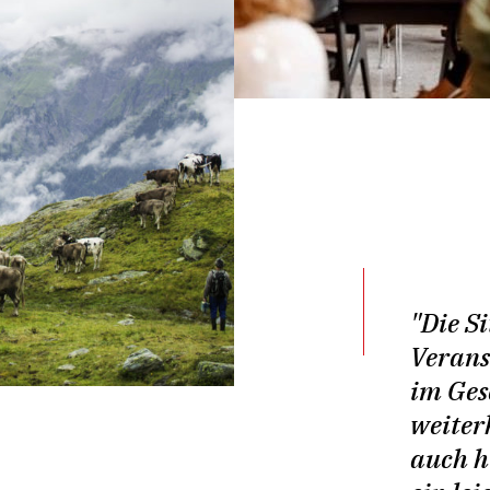
"Die S
Verans
im Ges
weiter
auch h