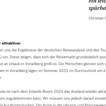
ein le
spürbar
Christian 
 attraktiver
gen uns die Ergebnisse der deutschen Reiseanalyse und des To
 vor. Diese zeigen, dass sich der Reisemarkt grundsätzlich posi
se an Urlaub in Vorarlberg groß ist. Die Menschen gönnen sich 
en in Vorarlberg lagen im Sommer 2021 im Durchschnitt um 6
r.
ste ist nach dem Inlands-Boom 2020 das Ausland wieder attra
ns zugutekommen kann. Wir müssen uns jedoch darauf einstel
in kurzfristig buchen. Der Krieg in der Ukraine und Preissteige