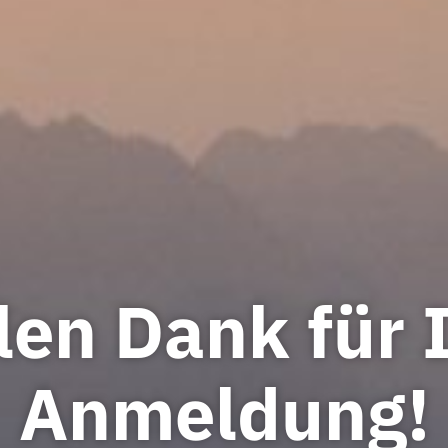
len Dank für 
Anmeldung!