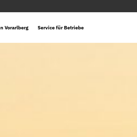
n Vorarlberg
Service für Betriebe