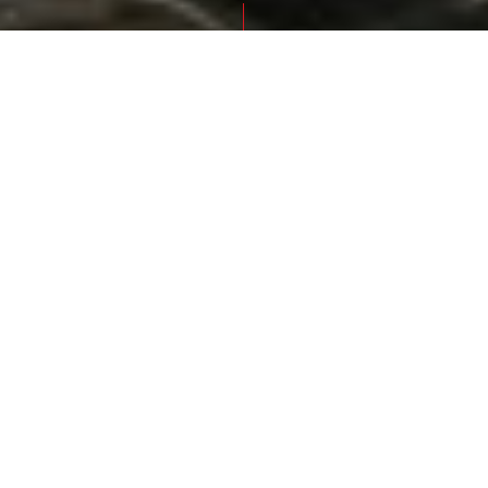
STARTSEITE
#VENIVIDIVORARLBERG: REICHWEITE FÜR DEN WINTER
NUTZEN
Branchenbrief November 2020
#venividivorarlberg:
Reichweite für den Winter
nutzen
Die Bilanz der Sommerkampagne
#venividivorarlberg ist erfreulich: Über 200
Medienberichte und 8400 Instagram-Postings
waren von Juni bis Oktober zu verzeichnen.