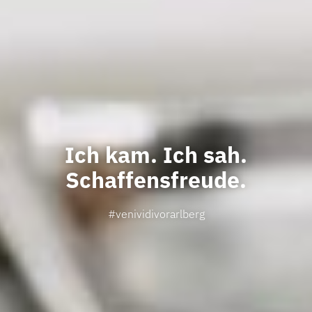
Ich kam. Ich sah.
Schaffensfreude.
#venividivorarlberg