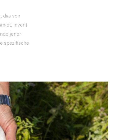
, das von
hmidt, invent
ünde jener
re spezifische