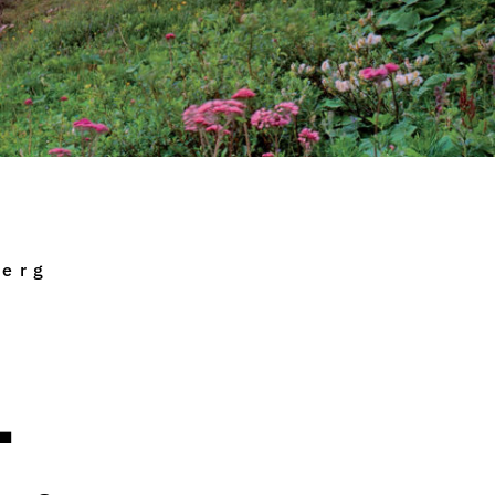
berg
-