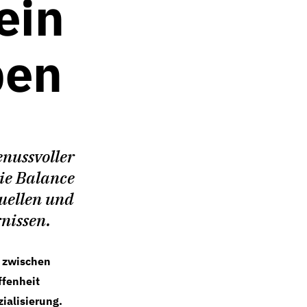
ein
ben
nussvoller
die Balance
uellen und
nissen.
, zwischen
ffenheit
ialisierung.