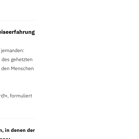
eiseerfahrung
er jemanden:
 des gehetzten
h, den Menschen
d!«, formuliert
, in denen der