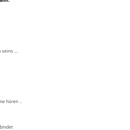
kann:
n seins …
me hören ..
rbindet