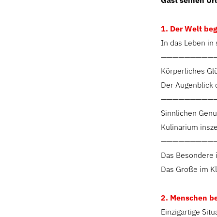
Gast seinen Ur
1. Der Welt be
In das Leben in 
—————————
Körperliches Gl
Der Augenblick 
—————————
Sinnlichen Genu
Kulinarium insze
—————————
Das Besondere 
Das Große im Kle
2. Menschen b
Einzigartige Si