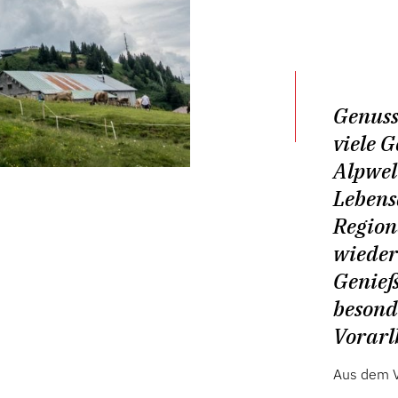
Genuss
viele G
Alpwel
Lebens
Region
wieder
Genieß
besond
Vorarl
Aus dem V