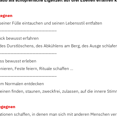
laub als schöpferische Eigenzeit auf drei Ebenen erfahren 
gegnen
seiner Fülle eintauchen und seinen Lebensstil entfalten
——————————————————–
ück bewusst erfahren
des Durstlöschens, des Abkühlens am Berg, des Ausge schlafe
——————————————————–
ss bewusst erleben
nieren, Feste feiern, Rituale schaffen …
——————————————————–
im Normalen entdecken
inen finden, staunen, zweckfrei, zulassen, auf die innere Stim
egegnen
tuationen schaffen, in denen man sich mit anderen Menschen ve