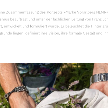
 eine Zusammenfassung des Konzepts »Marke Vorarlberg NLMN«
smus beauftragt und unter der fachlichen Leitung von Franz Sc
, entwickelt und formuliert wurde. Er beleuchtet die Hinter gr
ugrunde liegen, definiert ihre Vision, ihre formale Gestalt und ih