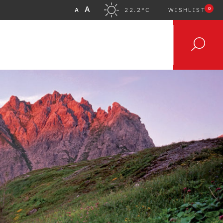
A
0
A
22.2°C
WISHLIST