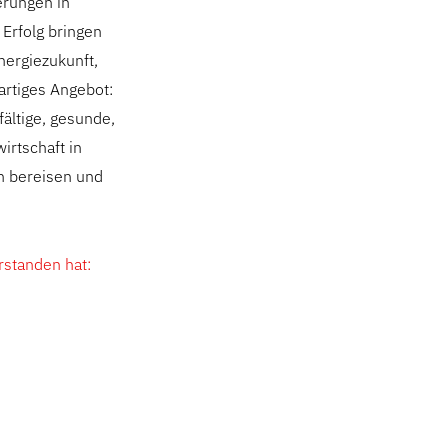
erungen in
Erfolg bringen
Energiezukunft,
artiges Angebot:
fältige, gesunde,
irtschaft in
n bereisen und
rstanden hat: