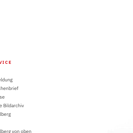
VICE
ldung
chenbrief
ise
e Bildarchiv
lberg
lberg von oben