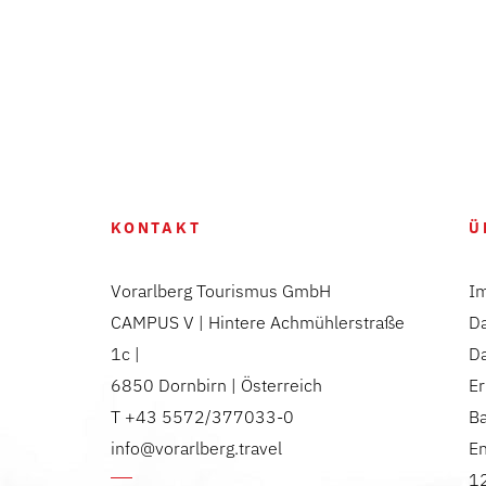
KONTAKT
Ü
Vorarlberg Tourismus GmbH
I
CAMPUS V | Hintere Achmühlerstraße
D
1c |
D
6850 Dornbirn | Österreich
Er
T +43 5572/377033-0
Ba
info@vorarlberg.travel
E
12