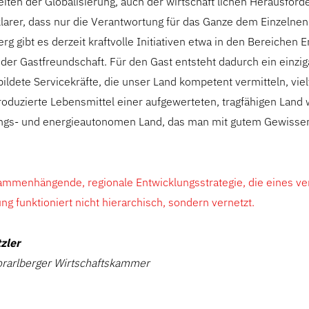
eiten der Globalisierung, auch der wirtschaft lichen Herausford
larer, dass nur die Verantwortung für das Ganze dem Einzelnen 
erg gibt es derzeit kraftvolle Initiativen etwa in den Bereichen 
der Gastfreundschaft. Für den Gast entsteht dadurch ein einzig
ildete Servicekräfte, die unser Land kompetent vermitteln, viel
produzierte Lebensmittel einer aufgewerteten, tragfähigen Land w
ngs- und energieautonomen Land, das man mit gutem Gewisse
sammenhängende, regionale Entwicklungsstrategie, die eines ve
ng funktioniert nicht hierarchisch, sondern vernetzt.
zler
orarlberger Wirtschaftskammer