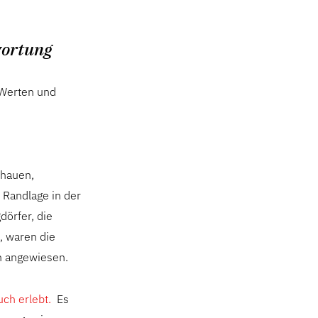
wortung
 Werten und
chauen,
e Randlage in der
dörfer, die
, waren die
on angewiesen.
uch erlebt.
Es