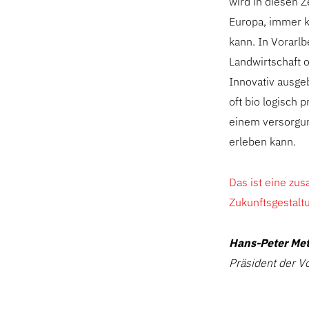
wird in diesen Z
Europa, immer k
kann. In Vorarlb
Landwirtschaft o
Innovativ ausgeb
oft bio logisch 
einem versorgu
erleben kann.
Das ist eine zu
Zukunftsgestaltu
Hans-Peter Met
Präsident der V