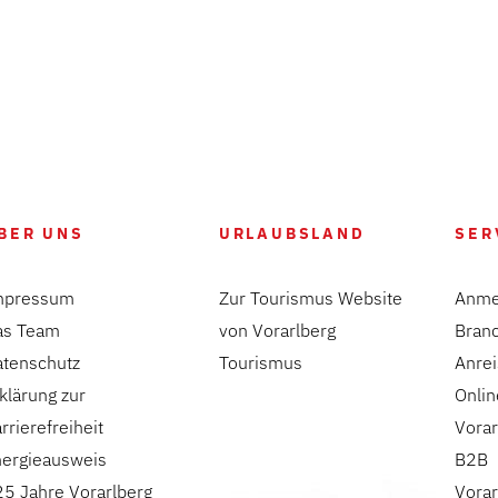
BER UNS
URLAUBSLAND
SER
mpressum
Zur Tourismus Website
Anme
as Team
von Vorarlberg
Bran
atenschutz
Tourismus
Anre
klärung zur
Onlin
rrierefreiheit
Vorar
nergieausweis
B2B
5 Jahre Vorarlberg
Vorar