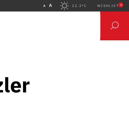
A
0
A
22.2°C
WISHLIST
ler