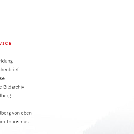
VICE
ldung
chenbrief
ise
e Bildarchiv
lberg
lberg von oben
 im Tourismus