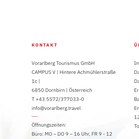
KONTAKT
Ü
Vorarlberg Tourismus GmbH
I
CAMPUS V | Hintere Achmühlerstraße
D
1c |
D
6850 Dornbirn | Österreich
Er
T +43 5572/377033-0
Ba
info@vorarlberg.travel
E
12
Öffnungszeiten:
T
Büro: MO – DO 9 – 16 Uhr, FR 9 - 12