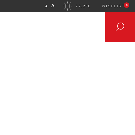
A
0
A
22.2°C
WISHLIST