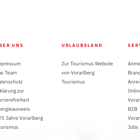
BER UNS
URLAUBSLAND
SER
mpressum
Zur Tourismus Website
Anme
as Team
von Vorarlberg
Bran
atenschutz
Tourismus
Anre
klärung zur
Onlin
rrierefreiheit
Vorar
nergieausweis
B2B
5 Jahre Vorarlberg
Vorar
ourismus
Jobs