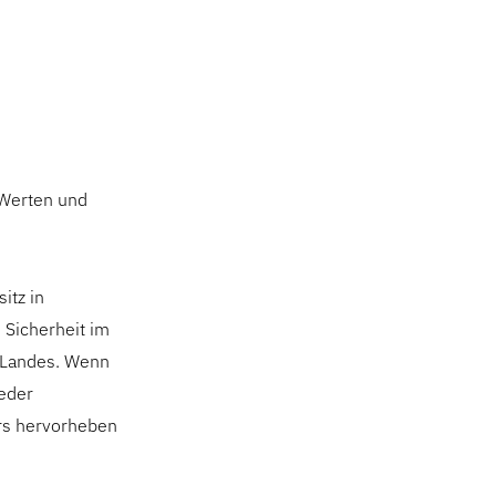
 Werten und
itz in
d Sicherheit im
s Landes. Wenn
ieder
ers hervorheben