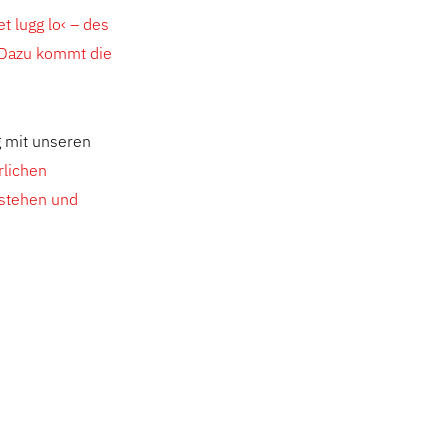
t lugg lo‹ – des
. Dazu kommt die
g mit unseren
rlichen
rstehen und