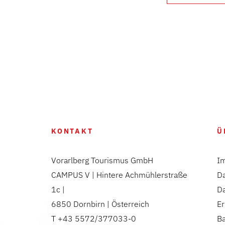
KONTAKT
Ü
Vorarlberg Tourismus GmbH
I
CAMPUS V | Hintere Achmühlerstraße
D
1c |
D
6850 Dornbirn | Österreich
Er
T +43 5572/377033-0
Ba