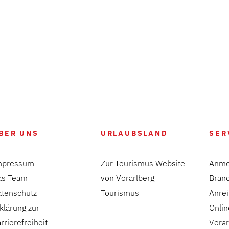
BER UNS
URLAUBSLAND
SER
mpressum
Zur Tourismus Website
Anme
as Team
von Vorarlberg
Bran
atenschutz
Tourismus
Anre
klärung zur
Onlin
rrierefreiheit
Vorar