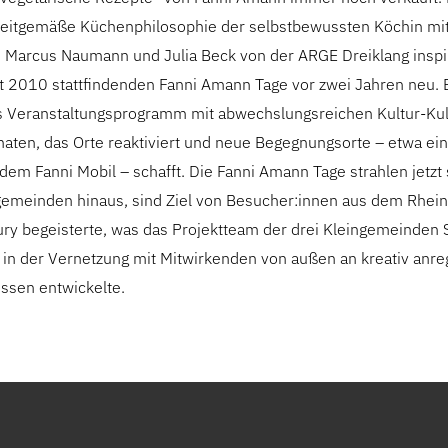
 zeitgemäße Küchenphilosophie der selbstbewussten Köchin mit 
 Marcus Naumann und Julia Beck von der ARGE Dreiklang inspiri
it 2010 stattfindenden Fanni Amann Tage vor zwei Jahren neu. 
s Veranstaltungsprogramm mit abwechslungsreichen Kultur-Kul
ten, das Orte reaktiviert und neue Begegnungsorte – etwa ei
dem Fanni Mobil – schafft. Die Fanni Amann Tage strahlen jetzt
gemeinden hinaus, sind Ziel von Besucher:innen aus dem Rhein
ury begeisterte, was das Projektteam der drei Kleingemeinden 
in der Vernetzung mit Mitwirkenden von außen an kreativ anre
issen entwickelte.