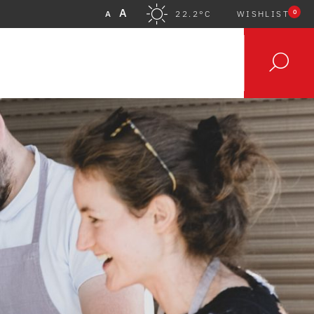
A
0
A
22.2°C
WISHLIST