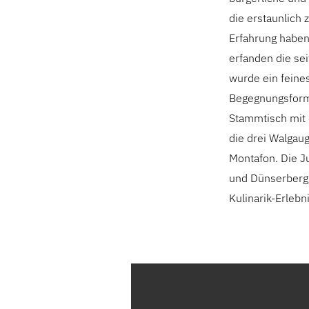
die erstaunlich
Erfahrung haben
erfanden die se
wurde ein feine
Begegnungsforma
Stammtisch mit 
die drei Walgau
Montafon. Die J
und Dünserberg 
Kulinarik-Erlebn