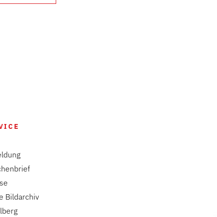
VICE
ldung
chenbrief
ise
e Bildarchiv
lberg