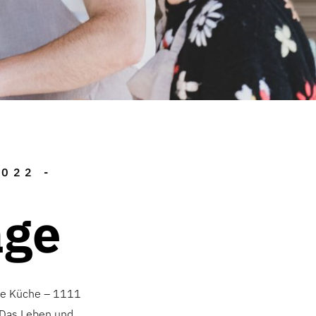
2022 -
age
ine Küche – 1111
 Das Leben und