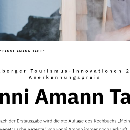
"FANNI AMANN TAGE"
lberger Tourismus-Innovationen 
Anerkennungspreis
nni Amann T
ach der Erstausgabe wird die xte Auflage des Kochbuchs „Me
 vegetarische Rezepte“ von Fanni Amann immer noch verkauft.