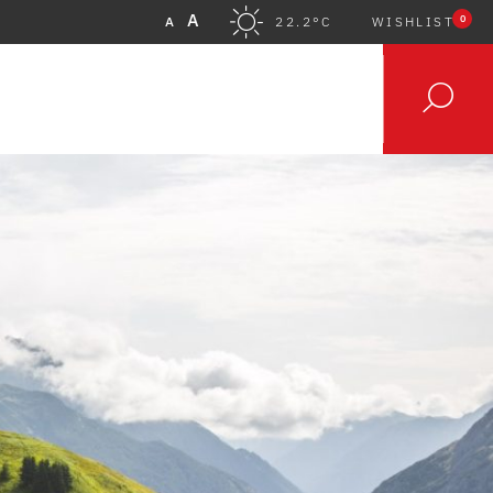
A
0
A
22.2°C
WISHLIST