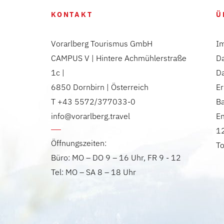
KONTAKT
Ü
Vorarlberg Tourismus GmbH
I
CAMPUS V | Hintere Achmühlerstraße
D
1c |
D
6850 Dornbirn | Österreich
Er
T +43 5572/377033-0
Ba
info@vorarlberg.travel
E
12
Öffnungszeiten:
T
Büro: MO – DO 9 – 16 Uhr, FR 9 - 12
Tel: MO – SA 8 – 18 Uhr