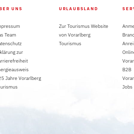
BER UNS
URLAUBSLAND
SER
mpressum
Zur Tourismus Website
Anme
as Team
von Vorarlberg
Bran
atenschutz
Tourismus
Anre
klärung zur
Onlin
rrierefreiheit
Vorar
nergieausweis
B2B
5 Jahre Vorarlberg
Vorar
ourismus
Jobs