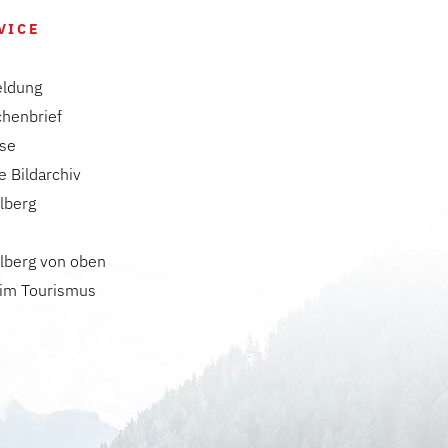
VICE
ldung
chenbrief
ise
e Bildarchiv
lberg
lberg von oben
 im Tourismus