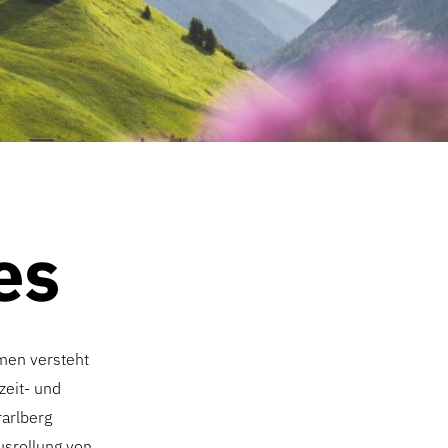
es
hmen versteht
zeit- und
rarlberg
usrollung von